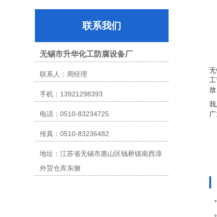
联系我们
无锡市升华化工防腐设备厂
无
联系人：周经理
工
放
手机：13921298393
我
电话：0510-83234725
广
传真：0510-83236482
地址：江苏省无锡市惠山区钱桥镇南西漳
外贸仓库东侧